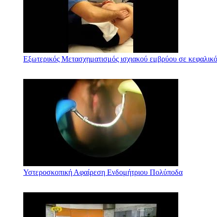
Εξωτερικός Μετασχηματισμός ισχιακού εμβρύου σε κεφαλικό
Υστεροσκοπική Αφαίρεση Ενδομήτριου Πολύποδα