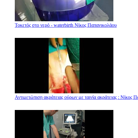
Τοκετός στο νερό - waterbirth Νίκος Παπανικολάου
Αντιμετώπιση ακράτειας ούρων με ταινία ακράτειας : Νίκος 