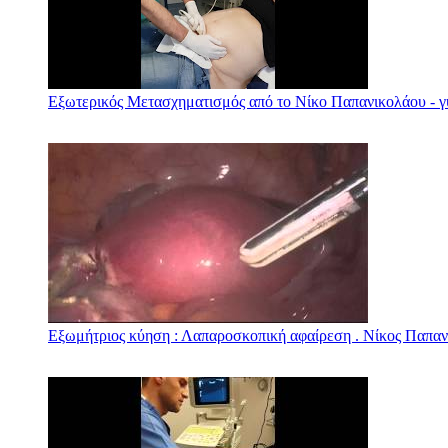
Εξωτερικός Μετασχηματισμός από το Νίκο Παπανικολάου - γ
Εξωμήτριος κύηση : Λαπαροσκοπική αφαίρεση . Νίκος Παπα