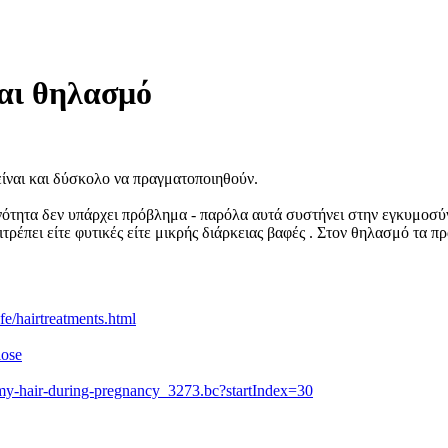
αι θηλασμό
ίναι και δύσκολο να πραγματοποιηθούν.
νότητα δεν υπάρχει πρόβλημα - παρόλα αυτά συστήνει στην εγκυμοσύν
ρέπει είτε φυτικές είτε μικρής διάρκειας βαφές . Στον θηλασμό τα πρ
fe/hairtreatments.html
lose
-my-hair-during-pregnancy_3273.bc?startIndex=30