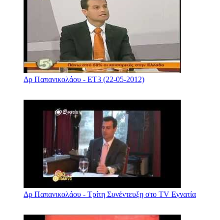
Δρ Παπανικολάου - ΕΤ3 (22-05-2012)
Δρ Παπανικολάου - Τρίτη Συνέντευξη στο TV Εγνατία