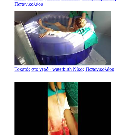
Παπανικολάου
Τοκετός στο νερό - waterbirth Νίκος Παπανικολάου