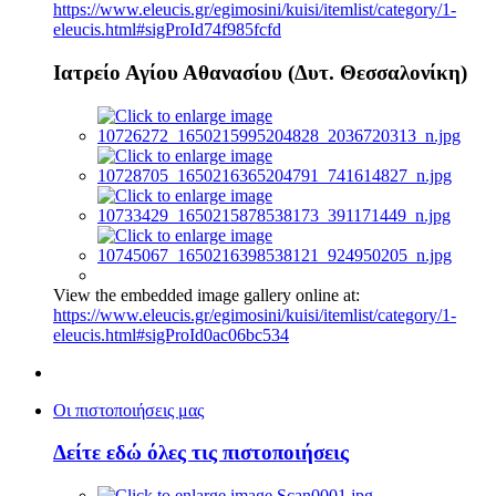
https://www.eleucis.gr/egimosini/kuisi/itemlist/category/1-
eleucis.html#sigProId74f985fcfd
Ιατρείο Αγίου Αθανασίου (Δυτ. Θεσσαλονίκη)
View the embedded image gallery online at:
https://www.eleucis.gr/egimosini/kuisi/itemlist/category/1-
eleucis.html#sigProId0ac06bc534
Οι πιστοποιήσεις μας
Δείτε εδώ όλες τις πιστοποιήσεις