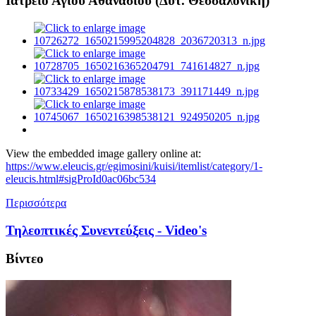
Ιατρείο Αγίου Αθανασίου (Δυτ. Θεσσαλονίκη)
View the embedded image gallery online at:
https://www.eleucis.gr/egimosini/kuisi/itemlist/category/1-
eleucis.html#sigProId0ac06bc534
Περισσότερα
Τηλεοπτικές Συνεντεύξεις - Video's
Βίντεο