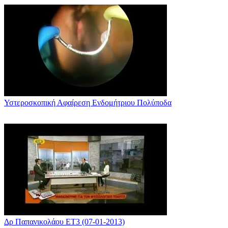
Υστεροσκοπική Αφαίρεση Ενδομήτριου Πολύποδα
Δρ Παπανικολάου ΕΤ3 (07-01-2013)