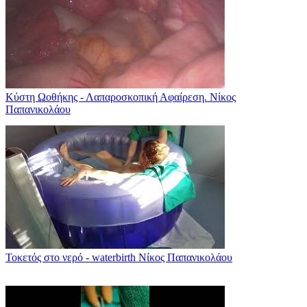
Κύστη Ωοθήκης - Λαπαροσκοπική Αφαίρεση. Νίκος
Παπανικολάου
Τοκετός στο νερό - waterbirth Νίκος Παπανικολάου