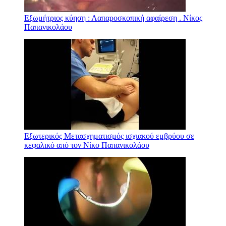
Εξωμήτριος κύηση : Λαπαροσκοπική αφαίρεση . Νίκος
Παπανικολάου
Εξωτερικός Μετασχηματισμός ισχιακού εμβρύου σε
κεφαλικό από τον Νίκο Παπανικολάου