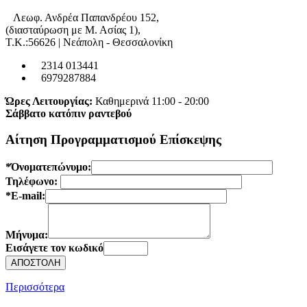
Λεωφ. Ανδρέα Παπανδρέου 152,
(διασταύρωση με Μ. Ασίας 1),
Τ.Κ.:56626 | Νεάπολη - Θεσσαλονίκη
2314 013441
6979287884
Ώρες Λειτουργίας:
Καθημερινά 11:00 - 20:00
Σάββατο κατόπιν ραντεβού
Αίτηση Προγραμματισμού Επίσκεψης
*Όνοματεπώνυμο:
Τηλέφωνο:
*E-mail:
Μήνυμα:
Εισάγετε τον κωδικό
Περισσότερα