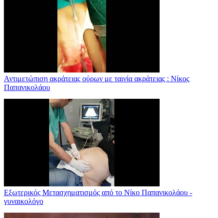
Αντιμετώπιση ακράτειας ούρων με ταινία ακράτειας : Νίκος
Παπανικολάου
Εξωτερικός Μετασχηματισμός από το Νίκο Παπανικολάου -
γυναικολόγο