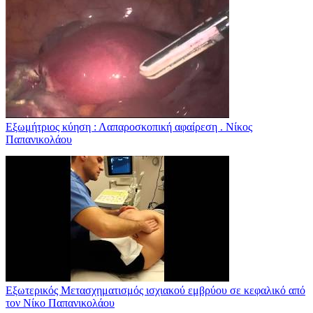
Εξωμήτριος κύηση : Λαπαροσκοπική αφαίρεση . Νίκος
Παπανικολάου
Εξωτερικός Μετασχηματισμός ισχιακού εμβρύου σε κεφαλικό από
τον Νίκο Παπανικολάου