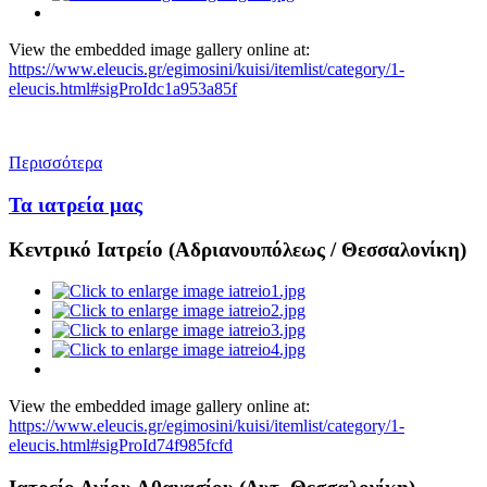
View the embedded image gallery online at:
https://www.eleucis.gr/egimosini/kuisi/itemlist/category/1-
eleucis.html#sigProIdc1a953a85f
Περισσότερα
Τα ιατρεία μας
Κεντρικό Ιατρείο (Αδριανουπόλεως / Θεσσαλονίκη)
View the embedded image gallery online at:
https://www.eleucis.gr/egimosini/kuisi/itemlist/category/1-
eleucis.html#sigProId74f985fcfd