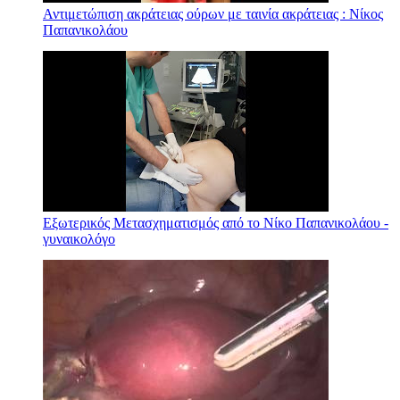
Αντιμετώπιση ακράτειας ούρων με ταινία ακράτειας : Νίκος
Παπανικολάου
Εξωτερικός Μετασχηματισμός από το Νίκο Παπανικολάου -
γυναικολόγο