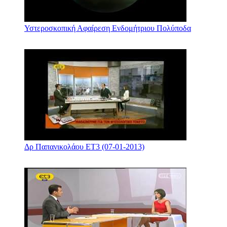
Υστεροσκοπική Αφαίρεση Ενδομήτριου Πολύποδα
Δρ Παπανικολάου ΕΤ3 (07-01-2013)