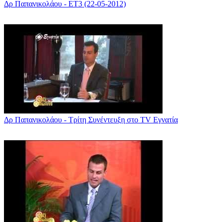
Δρ Παπανικολάου - ΕΤ3 (22-05-2012)
Δρ Παπανικολάου - Τρίτη Συνέντευξη στο TV Εγνατία