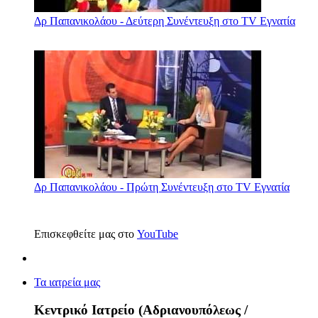
Δρ Παπανικολάου - Δεύτερη Συνέντευξη στο TV Εγνατία
Δρ Παπανικολάου - Πρώτη Συνέντευξη στο TV Εγνατία
Επισκεφθείτε μας στο
YouTube
Τα ιατρεία μας
Κεντρικό Ιατρείο (Αδριανουπόλεως /