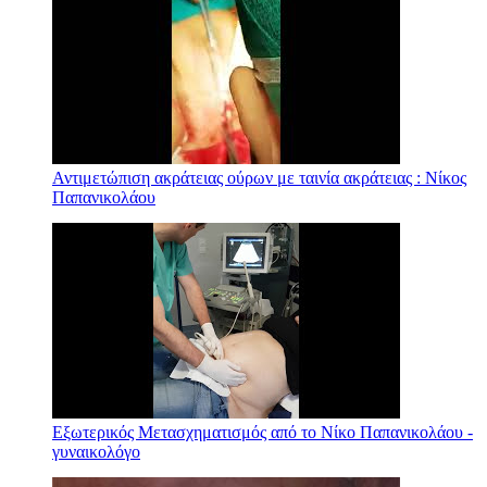
Αντιμετώπιση ακράτειας ούρων με ταινία ακράτειας : Νίκος
Παπανικολάου
Εξωτερικός Μετασχηματισμός από το Νίκο Παπανικολάου -
γυναικολόγο