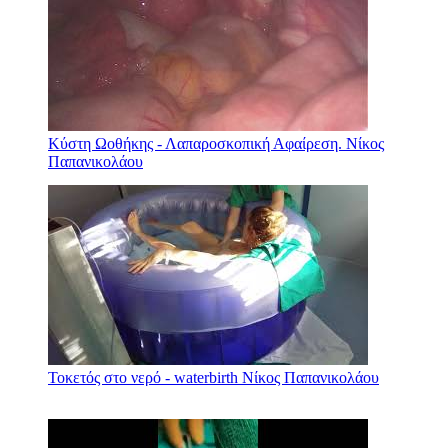
Κύστη Ωοθήκης - Λαπαροσκοπική Αφαίρεση. Νίκος
Παπανικολάου
Τοκετός στο νερό - waterbirth Νίκος Παπανικολάου