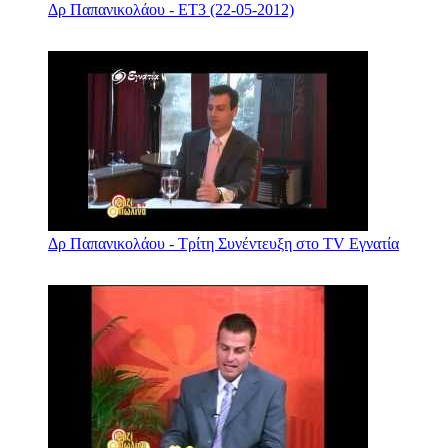
Δρ Παπανικολάου - ΕΤ3 (22-05-2012)
Δρ Παπανικολάου - Τρίτη Συνέντευξη στο TV Εγνατία