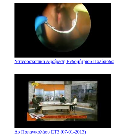
Υστεροσκοπική Αφαίρεση Ενδομήτριου Πολύποδα
Δρ Παπανικολάου ΕΤ3 (07-01-2013)