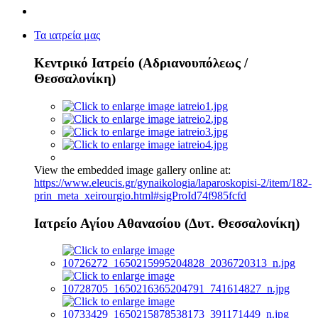
Τα ιατρεία μας
Κεντρικό Ιατρείο (Αδριανουπόλεως /
Θεσσαλονίκη)
View the embedded image gallery online at:
https://www.eleucis.gr/gynaikologia/laparoskopisi-2/item/182-
prin_meta_xeirourgio.html#sigProId74f985fcfd
Ιατρείο Αγίου Αθανασίου (Δυτ. Θεσσαλονίκη)