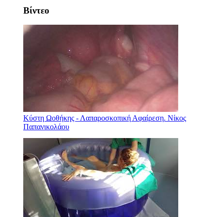
Βίντεο
Κύστη Ωοθήκης - Λαπαροσκοπική Αφαίρεση. Νίκος
Παπανικολάου