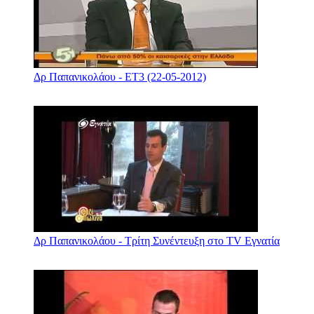
Δρ Παπανικολάου - ΕΤ3 (22-05-2012)
Δρ Παπανικολάου - Τρίτη Συνέντευξη στο TV Εγνατία