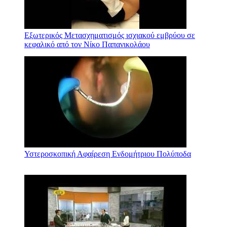
Εξωτερικός Μετασχηματισμός ισχιακού εμβρύου σε
κεφαλικό από τον Νίκο Παπανικολάου
Υστεροσκοπική Αφαίρεση Ενδομήτριου Πολύποδα