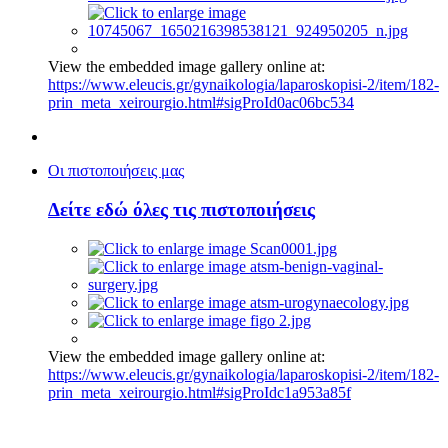
View the embedded image gallery online at:
https://www.eleucis.gr/gynaikologia/laparoskopisi-2/item/182-
prin_meta_xeirourgio.html#sigProId0ac06bc534
Οι πιστοποιήσεις μας
Δείτε εδώ όλες τις πιστοποιήσεις
View the embedded image gallery online at:
https://www.eleucis.gr/gynaikologia/laparoskopisi-2/item/182-
prin_meta_xeirourgio.html#sigProIdc1a953a85f