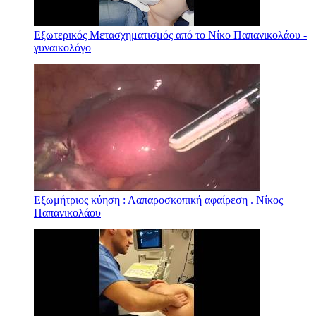
Εξωτερικός Μετασχηματισμός από το Νίκο Παπανικολάου -
γυναικολόγο
Εξωμήτριος κύηση : Λαπαροσκοπική αφαίρεση . Νίκος
Παπανικολάου