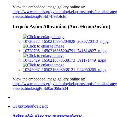
View the embedded image gallery online at:
https://www.eleucis.gr/gynaikologia/laparoskopisi/itemlist/cate
eleucis.html#sigProId74f985fcfd
Ιατρείο Αγίου Αθανασίου (Δυτ. Θεσσαλονίκη)
View the embedded image gallery online at:
https://www.eleucis.gr/gynaikologia/laparoskopisi/itemlist/cate
eleucis.html#sigProId0ac06bc534
Οι πιστοποιήσεις μας
Δείτε εδώ όλες τις πιστοποιήσεις