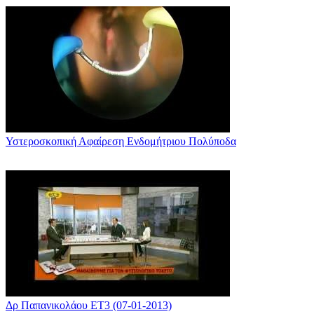
Υστεροσκοπική Αφαίρεση Ενδομήτριου Πολύποδα
Δρ Παπανικολάου ΕΤ3 (07-01-2013)