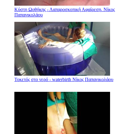
Κύστη Ωοθήκης - Λαπαροσκοπική Αφαίρεση. Νίκος
Παπανικολάου
Τοκετός στο νερό - waterbirth Νίκος Παπανικολάου