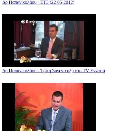
Δρ Παπανικολάου - ΕΤ3 (22-05-2012)
Δρ Παπανικολάου - Τρίτη Συνέντευξη στο TV Εγνατία