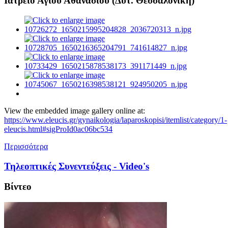
Ιατρείο Αγίου Αθανασίου (Δυτ. Θεσσαλονίκη)
View the embedded image gallery online at:
https://www.eleucis.gr/gynaikologia/laparoskopisi/itemlist/category/1-
eleucis.html#sigProId0ac06bc534
Περισσότερα
Τηλεοπτικές Συνεντεύξεις - Video's
Βίντεο