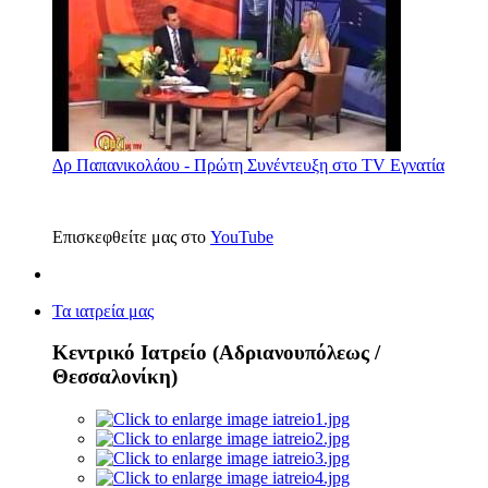
Δρ Παπανικολάου - Πρώτη Συνέντευξη στο TV Εγνατία
Επισκεφθείτε μας στο
YouTube
Τα ιατρεία μας
Κεντρικό Ιατρείο (Αδριανουπόλεως /
Θεσσαλονίκη)