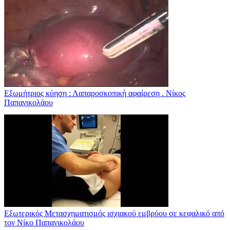
Εξωμήτριος κύηση : Λαπαροσκοπική αφαίρεση . Νίκος
Παπανικολάου
Εξωτερικός Μετασχηματισμός ισχιακού εμβρύου σε κεφαλικό από
τον Νίκο Παπανικολάου