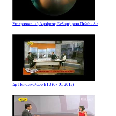
Υστεροσκοπική Αφαίρεση Ενδομήτριου Πολύποδα
Δρ Παπανικολάου ΕΤ3 (07-01-2013)