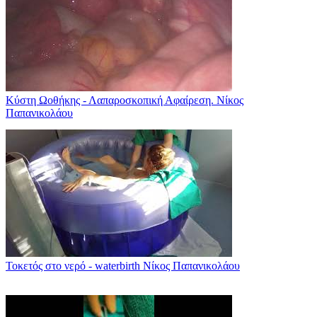
Κύστη Ωοθήκης - Λαπαροσκοπική Αφαίρεση. Νίκος
Παπανικολάου
Τοκετός στο νερό - waterbirth Νίκος Παπανικολάου