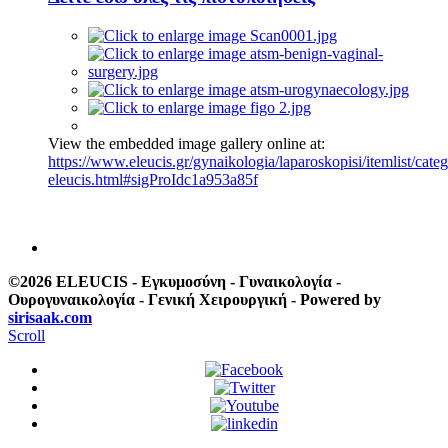
View the embedded image gallery online at:
https://www.eleucis.gr/gynaikologia/laparoskopisi/itemlist/cate
eleucis.html#sigProIdc1a953a85f
©2026 ELEUCIS - Εγκυμοσύνη - Γυναικολογία -
Ουρογυναικολογία - Γενική Χειρουργική - Powered by
sirisaak.com
Scroll