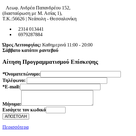
Λεωφ. Ανδρέα Παπανδρέου 152,
(διασταύρωση με Μ. Ασίας 1),
Τ.Κ.:56626 | Νεάπολη - Θεσσαλονίκη
2314 013441
6979287884
Ώρες Λειτουργίας:
Καθημερινά 11:00 - 20:00
Σάββατο κατόπιν ραντεβού
Αίτηση Προγραμματισμού Επίσκεψης
*Όνοματεπώνυμο:
Τηλέφωνο:
*E-mail:
Μήνυμα:
Εισάγετε τον κωδικό
Περισσότερα