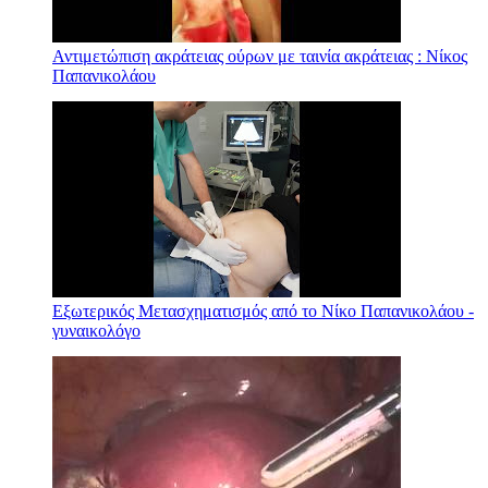
Αντιμετώπιση ακράτειας ούρων με ταινία ακράτειας : Νίκος
Παπανικολάου
Εξωτερικός Μετασχηματισμός από το Νίκο Παπανικολάου -
γυναικολόγο