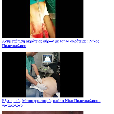
Αντιμετώπιση ακράτειας ούρων με ταινία ακράτειας : Νίκος
Παπανικολάου
Εξωτερικός Μετασχηματισμός από το Νίκο Παπανικολάου -
γυναικολόγο