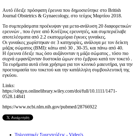
Αυτό έδειξε πρόσφατη έρευνα που δημοσιεύτηκε στο British
Journal Obstetrics & Gynaecology, στο τεύχος Μαρτίου 2018.
Τα συμπεράσματα προέκυψαν για μετα-ανάλυση 20 διαφορετικών
ερευνών , που έγινε από Κινέζους ερευνητές, και συμπεριέλαβε
αποτελέσματα από 2.2 εκατομμύρια έγκυες γυναίκες.
Οι γυναίκες χωρίστηκαν σε 3 κατηγορίες, ανάλογα με τον δείκτη
μάζας σώματος (ΒΜΙ): κάτω από 30 , 30-35, και πάνω από 40.
Η έρευνα έδειξε πως όσο αυξάνονταν η μάζα σώματος , τόσο πιο
συχνά εμφανίζονταν δυστοκία ώμων στο έμβρυο κατά τον τοκετό .
Τα ευρήματα αυτά είναι χρήσιμα για τον κλινικό μαιευτήρα, για την
προετοιμασία του τοκετού και την κατάλληλη συμβουλευτική της
εγκύου.
Links:
https://obgyn.onlinelibrary.wiley.com/doi/full/10.1111/1471-
0528.14841
https://www.ncbi.nlm.nih.gov/pubmed/28766922
Τηλεοπτικές Συνεντεύξεις - Video's