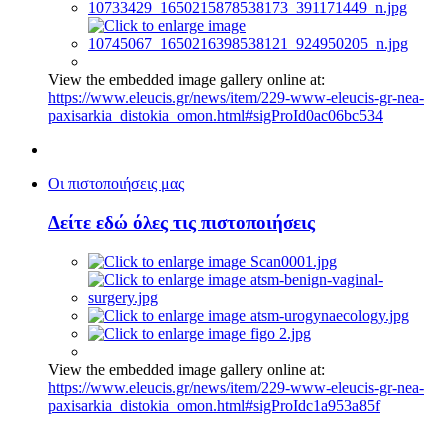
View the embedded image gallery online at:
https://www.eleucis.gr/news/item/229-www-eleucis-gr-nea-
paxisarkia_distokia_omon.html#sigProId0ac06bc534
Οι πιστοποιήσεις μας
Δείτε εδώ όλες τις πιστοποιήσεις
View the embedded image gallery online at:
https://www.eleucis.gr/news/item/229-www-eleucis-gr-nea-
paxisarkia_distokia_omon.html#sigProIdc1a953a85f