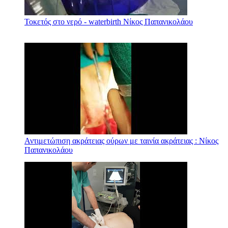
Τοκετός στο νερό - waterbirth Νίκος Παπανικολάου
Αντιμετώπιση ακράτειας ούρων με ταινία ακράτειας : Νίκος
Παπανικολάου