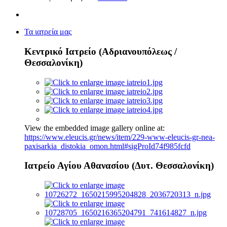
Τα ιατρεία μας
Κεντρικό Ιατρείο (Αδριανουπόλεως /
Θεσσαλονίκη)
View the embedded image gallery online at:
https://www.eleucis.gr/news/item/229-www-eleucis-gr-nea-
paxisarkia_distokia_omon.html#sigProId74f985fcfd
Ιατρείο Αγίου Αθανασίου (Δυτ. Θεσσαλονίκη)