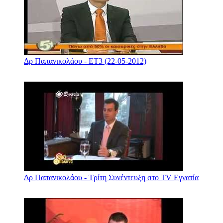
Δρ Παπανικολάου - ΕΤ3 (22-05-2012)
Δρ Παπανικολάου - Τρίτη Συνέντευξη στο TV Εγνατία