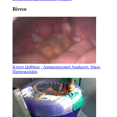
Βίντεο
Κύστη Ωοθήκης - Λαπαροσκοπική Αφαίρεση. Νίκος
Παπανικολάου