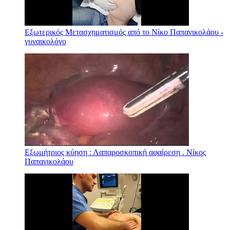
Εξωτερικός Μετασχηματισμός από το Νίκο Παπανικολάου -
γυναικολόγο
Εξωμήτριος κύηση : Λαπαροσκοπική αφαίρεση . Νίκος
Παπανικολάου