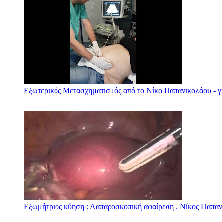
Εξωτερικός Μετασχηματισμός από το Νίκο Παπανικολάου - γ
Εξωμήτριος κύηση : Λαπαροσκοπική αφαίρεση . Νίκος Παπα