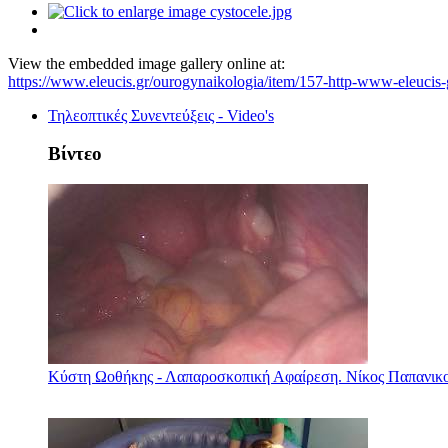
View the embedded image gallery online at:
https://www.eleucis.gr/ourogynaikologia/item/157-http-www-eleucis
Τηλεοπτικές Συνεντεύξεις - Video's
Βίντεο
Κύστη Ωοθήκης - Λαπαροσκοπική Αφαίρεση. Νίκος Παπανικ