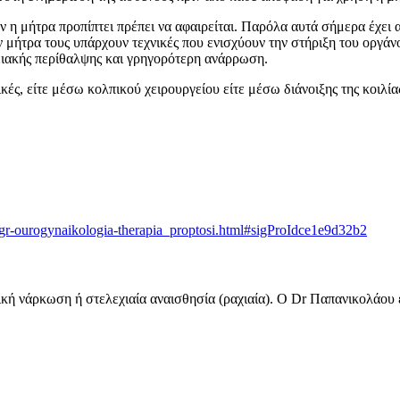
ν η μήτρα προπίπτει πρέπει να αφαιρείται. Παρόλα αυτά σήμερα έχει α
ν μήτρα τους υπάρχουν τεχνικές που ενισχύουν την στήριξη του οργάν
ειακής περίθαλψης και γρηγορότερη ανάρρωση.
ικές, είτε μέσω κολπικού χειρουργείου είτε μέσω διάνοιξης της κοιλ
-gr-ourogynaikologia-therapia_proptosi.html#sigProIdce1e9d32b2
ική νάρκωση ή στελεχιαία αναισθησία (ραχιαία). Ο Dr Παπανικολάου έ