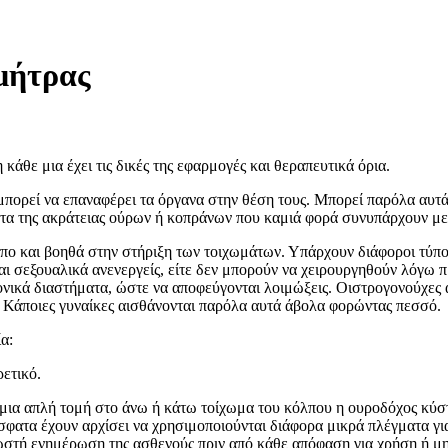
μήτρας
άθε μια έχει τις δικές της εφαρμογές και θεραπευτικά όρια.
πορεί να επαναφέρει τα όργανα στην θέση τους. Μπορεί παρόλα αυτά
τα της ακράτειας ούρων ή κοπράνων που καμιά φορά συνυπάρχουν με
λπο και βοηθά στην στήριξη των τοιχωμάτων. Υπάρχουν διάφοροι τύπο
ίναι σεξουαλικά ανενεργείς, είτε δεν μπορούν να χειρουργηθούν λόγω
χρονικά διαστήματα, ώστε να αποφεύγονται λοιμώξεις. Οιστρογονούχες
υ. Κάποιες γυναίκες αισθάνονται παρόλα αυτά άβολα φορώντας πεσσό
α:
ρετικό.
ε μια απλή τομή στο άνω ή κάτω τοίχωμα του κόλπου η ουροδόχος κύσ
όσφατα έχουν αρχίσει να χρησιμοποιούνται διάφορα μικρά πλέγματα γ
 σωστή ενημέρωση της ασθενούς πριν από κάθε απόφαση για χρήση ή μ