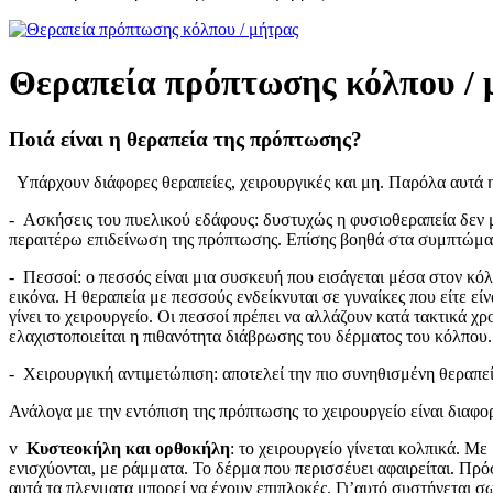
Θεραπεία πρόπτωσης κόλπου / 
Ποιά είναι η θεραπεία της πρόπτωσης?
Υπάρχουν διάφορες θεραπείες, χειρουργικές και μη. Παρόλα αυτά η κ
- Ασκήσεις του πυελικού εδάφους: δυστυχώς η φυσιοθεραπεία δεν μ
περαιτέρω επιδείνωση της πρόπτωσης. Επίσης βοηθά στα συμπτώμα
- Πεσσοί: ο πεσσός είναι μια συσκευή που εισάγεται μέσα στον κό
εικόνα. Η θεραπεία με πεσσούς ενδείκνυται σε γυναίκες που είτε ε
γίνει το χειρουργείο. Οι πεσσοί πρέπει να αλλάζουν κατά τακτικά 
ελαχιστοποιείται η πιθανότητα διάβρωσης του δέρματος του κόλπο
- Χειρουργική αντιμετώπιση: αποτελεί την πιο συνηθισμένη θεραπεί
Ανάλογα με την εντόπιση της πρόπτωσης το χειρουργείο είναι διαφο
v
Κυστεοκήλη και ορθοκήλη
: το χειρουργείο γίνεται κολπικά. Μ
ενισχύονται, με ράμματα. Το δέρμα που περισσέυει αφαιρείται. Πρ
αυτά τα πλεγματα μπορεί να έχουν επιπλοκές. Γι’αυτό συστήνεται