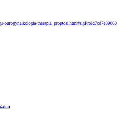
-gr-ourogynaikologia-therapia_proptosi.html#sigProId7cd7e89063
ολάου