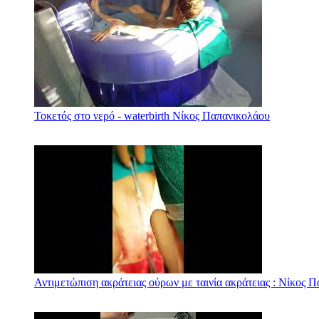
Τοκετός στο νερό - waterbirth Νίκος Παπανικολάου
Αντιμετώπιση ακράτειας ούρων με ταινία ακράτειας : Νίκος 