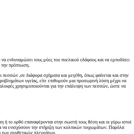
 να ενδυναμώσει τους μύες του πυελικού εδάφους και να εμποδίσει
 την πρόπτωση.
ι πεσσών ,σε διάφορα σχήματα και μεγέθη, όπως φαίνεται και στην
 προβλημάτων υγείας, είτε επιθυμούν μια προσωρινή λύση μέχρι να
 αλοιφές χρησιμοποιούνται για την επάλειψη των πεσσών, ώστε να
.
τη ή το ορθό επαναφέρονται στην σωστή τους θέση και οι γύρω ιστοί
ια να ενισχύσουν την στήριξη των κολπικών τοιχωμάτων. Παρόλα
η των συνθετικών πλεγμάτων.