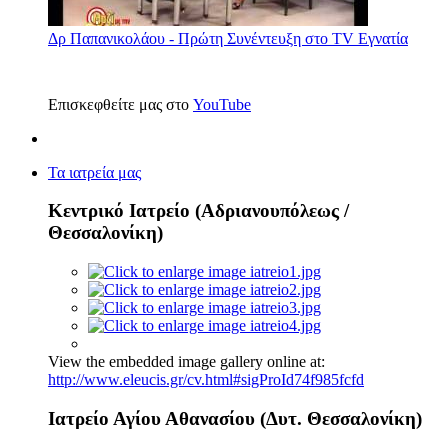
Δρ Παπανικολάου - Πρώτη Συνέντευξη στο TV Εγνατία
Επισκεφθείτε μας στο
YouTube
Τα ιατρεία μας
Κεντρικό Ιατρείο (Αδριανουπόλεως /
Θεσσαλονίκη)
View the embedded image gallery online at:
http://www.eleucis.gr/cv.html#sigProId74f985fcfd
Ιατρείο Αγίου Αθανασίου (Δυτ. Θεσσαλονίκη)