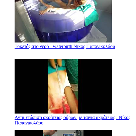
Τοκετός στο νερό - waterbirth Νίκος Παπανικολάου
Αντιμετώπιση ακράτειας ούρων με ταινία ακράτειας : Νίκος
Παπανικολάου