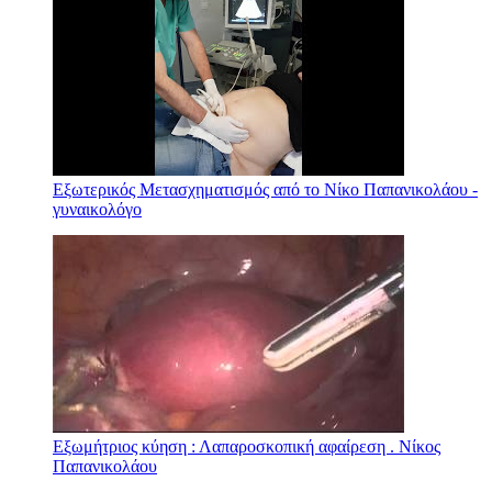
Εξωτερικός Μετασχηματισμός από το Νίκο Παπανικολάου -
γυναικολόγο
Εξωμήτριος κύηση : Λαπαροσκοπική αφαίρεση . Νίκος
Παπανικολάου