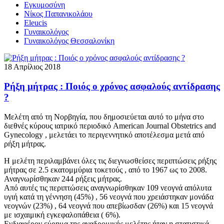
Εγκυμοσύνη
Νίκος Παπανικολάου
Eleucis
Γυναικολόγος
Γυναικολόγος Θεσσαλονίκη
18 Απρίλιος 2018
Ρήξη μήτρας : Ποιός ο χρόνος ασφαλούς αντίδρασης
?
Μελέτη από τη Νορβηγία, που δημοσιεύεται αυτό το μήνα στο
διεθνές κύρους ιατρικό περιοδικό American Journal Obstetrics and
Gynecology , μελετάει το περιγεννητικό αποτέλεσμα μετά από
ρήξη μήτρας.
Η μελέτη περιλαμβάνει όλες τις διεγνωσθείσες περιπτώσεις ρήξης
μήτρας σε 2.5 εκατομμύρια τοκετούς , από το 1967 ως το 2008.
Αναγνωρίσθηκαν 244 ρήξεις μήτρας.
Από αυτές τις περιπτώσεις αναγνωρίσθηκαν 109 νεογνά απόλυτα
υγιή κατά τη γέννηση (45%) , 56 νεογνά που χρειάστηκαν μονάδα
νεογνών (23%) , 64 νεογνά που απεβίωσδαν (26%) και 15 νεογνά
με ισχαιμική εγκεφαλοπάθεια ( 6%).
Ενδιαφέρον εύρημα της αναδρομικής μελέτης ήταν η στατιστικά