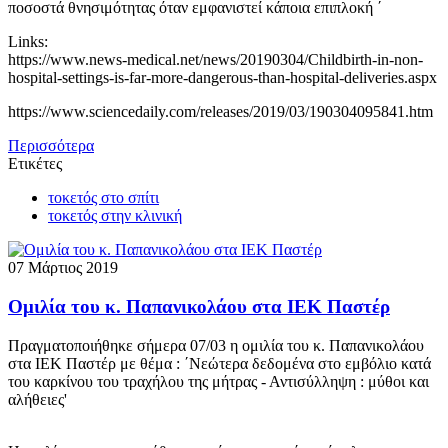
ποσοστά θνησιμότητας όταν εμφανιστεί κάποια επιπλοκή ΄
Links:
https://www.news-medical.net/news/20190304/Childbirth-in-non-
hospital-settings-is-far-more-dangerous-than-hospital-deliveries.aspx
https://www.sciencedaily.com/releases/2019/03/190304095841.htm
Περισσότερα
Ετικέτες
τοκετός στο σπίτι
τοκετός στην κλινική
07 Μάρτιος 2019
Ομιλία του κ. Παπανικολάου στα ΙΕΚ Παστέρ
Πραγματοποιήθηκε σήμερα 07/03 η ομιλία του κ. Παπανικολάου
στα ΙΕΚ Παστέρ με θέμα : ΄Νεώτερα δεδομένα στο εμβόλιο κατά
του καρκίνου του τραχήλου της μήτρας - Αντισύλληψη : μύθοι και
αλήθειες'