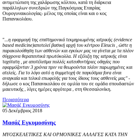
αντιμετώπιση της χαλάρωσης κόλπου, κατά τη διάρκεια
παράλληλων συνεδριών της Παγκόσμιας Εταιρίας
Ουρογυναικολογίας- μέλος της οποίας είναι και ο κος
Παπανικολάου.
"
...η εφαρμογή της επιστημονικά τεκμηριωμένης ιατρικής (evidence
based medicine)αποτελεί βασική αρχή του κέντρου Eleucis , ώστε η
παρακολούθηση των ασθενών και εγκύων μας να γίνεται με τα πλέον
σύγχρονα θεραπευτικά πρωτόκολλα. Η εξέλιξη της ιατρικής είναι
ταχύτατη , με αποτέλεσμα πολλές κατευθυντήριες οδηγίες που
εφαρμόζονταν 3 χρόνια πριν να θεωρούνται πλέον παρωχημένες και
ατελείς. Για το λόγο αυτό η συμμετοχή σε παγκόσμια fora είναι
αναγκαία και τελικά επωφελής για τους ίδιους τους ασθενείς μας''
-
δήλωσε ο κος Παπανικολάου σε ομιλία του σε ομάδα σπουδαστών
μαιευτικής , λίγες ημέρες αργότερα , στη Θεσσαλονίκη.
Περισσότερα
05 Δεκέμβριος 2018
Μασάζ Εγκυμοσύνης
ΜΥΟΣΚΕΛΕΤΙΚΕΣ ΚΑΙ ΟΡΜΟΝΙΚΕΣ ΑΛΛΑΓΕΣ ΚΑΤΑ ΤΗΝ