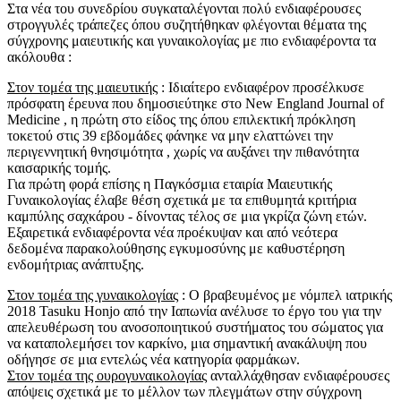
Στα νέα του συνεδρίου συγκαταλέγονται πολύ ενδιαφέρουσες
στρογγυλές τράπεζες όπου συζητήθηκαν φλέγονται θέματα της
σύγχρονης μαιευτικής και γυναικολογίας με πιο ενδιαφέροντα τα
ακόλουθα :
Στον τομέα της μαιευτικής
: Ιδιαίτερο ενδιαφέρον προσέλκυσε
πρόσφατη έρευνα που δημοσιεύτηκε στο New England Journal of
Medicine , η πρώτη στο είδος της όπου επιλεκτική πρόκληση
τοκετού στις 39 εβδομάδες φάνηκε να μην ελαττώνει την
περιγεννητική θνησιμότητα , χωρίς να αυξάνει την πιθανότητα
καισαρικής τομής.
Για πρώτη φορά επίσης η Παγκόσμια εταιρία Μαιευτικής
Γυναικολογίας έλαβε θέση σχετικά με τα επιθυμητά κριτήρια
καμπύλης σαχκάρου - δίνοντας τέλος σε μια γκρίζα ζώνη ετών.
Εξαιρετικά ενδιαφέροντα νέα προέκυψαν και από νεότερα
δεδομένα παρακολούθησης εγκυμοσύνης με καθυστέρηση
ενδομήτριας ανάπτυξης.
Στον τομέα της γυναικολογίας
: Ο βραβευμένος με νόμπελ ιατρικής
2018 Tasuku Honjo από την Ιαπωνία ανέλυσε το έργο του για την
απελευθέρωση του ανοσοποιητικού συστήματος του σώματος για
να καταπολεμήσει τον καρκίνο, μια σημαντική ανακάλυψη που
οδήγησε σε μια εντελώς νέα κατηγορία φαρμάκων.
Στον τομέα της ουρογυναικολογίας
ανταλλάχθησαν ενδιαφέρουσες
απόψεις σχετικά με το μέλλον των πλεγμάτων στην σύγχρονη