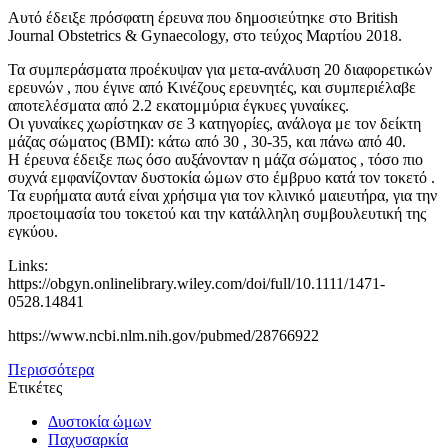
Αυτό έδειξε πρόσφατη έρευνα που δημοσιεύτηκε στο British
Journal Obstetrics & Gynaecology, στο τεύχος Μαρτίου 2018.
Τα συμπεράσματα προέκυψαν για μετα-ανάλυση 20 διαφορετικών
ερευνών , που έγινε από Κινέζους ερευνητές, και συμπεριέλαβε
αποτελέσματα από 2.2 εκατομμύρια έγκυες γυναίκες.
Οι γυναίκες χωρίστηκαν σε 3 κατηγορίες, ανάλογα με τον δείκτη
μάζας σώματος (ΒΜΙ): κάτω από 30 , 30-35, και πάνω από 40.
Η έρευνα έδειξε πως όσο αυξάνονταν η μάζα σώματος , τόσο πιο
συχνά εμφανίζονταν δυστοκία ώμων στο έμβρυο κατά τον τοκετό .
Τα ευρήματα αυτά είναι χρήσιμα για τον κλινικό μαιευτήρα, για την
προετοιμασία του τοκετού και την κατάλληλη συμβουλευτική της
εγκύου.
Links:
https://obgyn.onlinelibrary.wiley.com/doi/full/10.1111/1471-
0528.14841
https://www.ncbi.nlm.nih.gov/pubmed/28766922
Περισσότερα
Ετικέτες
Δυστοκία ώμων
Παχυσαρκία