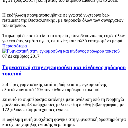
Έγινε χθες 26/01 η κοπή πίτας του ιατρείου Eleucis για το 2018.
Η εκδήλωση πραγματοποιήθηκε σε γνωστό νυχτερινό bar-
restaurant της Θεσσαλονίκης , με παρουσία όλων των συνεργατών
του ιατρείου.
Το φλουρί έπεσε στο ίδιο το ιατρείο , συνοδεύοντας τις ευχές όλων
για ένα έτος γεμάτο υγεία, επιτυχίες και πολλά ευτυχισμένα μωρά.
Περισσότερα
07 Δεκέμβριος 2017
Γυμναστική στην εγκυμοσύνη και κίνδυνος πρόωρου
τοκετού
2-4 ώρες γυμναστικής κατά τη διάρκεια της εγκυμοσύνης
ελαττώνουν κατά 15% τον κίνδυνο πρόωρου τοκετού
Σε αυτό το συμπέρασμα κατέληξε μετα-ανάλυση από τη Νορβηγία
, μελετώντας 43 υπάρχουσες μελέτες στη διεθνή βιβλιογραφία , με
172 χιλιάδες συμμετέχουσες έγκυες.
Η ωφέλιμη αυτή συσχέτιση φάνηκε στη γυμναστική δραστηριότητα
και όχι σε χαμηλής έντασης περπάτημα.