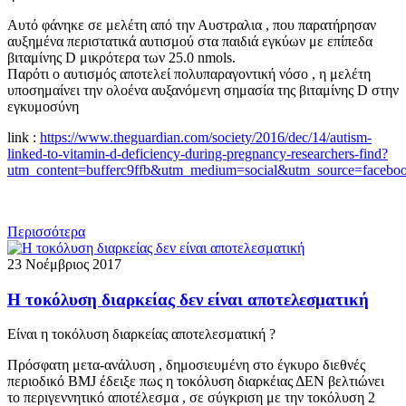
Αυτό φάνηκε σε μελέτη από την Αυστραλια , που παρατήρησαν
αυξημένα περιστατικά αυτισμού στα παιδιά εγκύων με επίπεδα
βιταμίνης D μικρότερα των 25.0 nmols.
Παρότι ο αυτισμός αποτελεί πολυπαραγοντική νόσο , η μελέτη
υποσημαίνει την ολοένα αυξανόμενη σημασία της βιταμίνης D στην
εγκυμοσύνη
link :
https://www.theguardian.com/society/2016/dec/14/autism-
linked-to-vitamin-d-deficiency-during-pregnancy-researchers-find?
utm_content=bufferc9ffb&utm_medium=social&utm_source=facebo
Περισσότερα
23 Νοέμβριος 2017
Η τοκόλυση διαρκείας δεν είναι αποτελεσματική
Είναι η τοκόλυση διαρκείας αποτελεσματική ?
Πρόσφατη μετα-ανάλυση , δημοσιευμένη στο έγκυρο διεθνές
περιοδικό BMJ έδειξε πως η τοκόλυση διαρκέιας ΔΕΝ βελτιώνει
το περιγεννητικό αποτέλεσμα , σε σύγκριση με την τοκόλυση 2