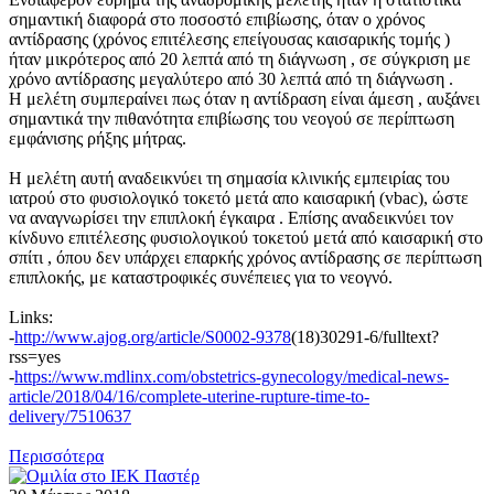
σημαντική διαφορά στο ποσοστό επιβίωσης, όταν ο χρόνος
αντίδρασης (χρόνος επιτέλεσης επείγουσας καισαρικής τομής )
ήταν μικρότερος από 20 λεπτά από τη διάγνωση , σε σύγκριση με
χρόνο αντίδρασης μεγαλύτερο από 30 λεπτά από τη διάγνωση .
Η μελέτη συμπεραίνει πως όταν η αντίδραση είναι άμεση , αυξάνει
σημαντικά την πιθανότητα επιβίωσης του νεογού σε περίπτωση
εμφάνισης ρήξης μήτρας.
Η μελέτη αυτή αναδεικνύει τη σημασία κλινικής εμπειρίας του
ιατρού στο φυσιολογικό τοκετό μετά απο καισαρική (vbac), ώστε
να αναγνωρίσει την επιπλοκή έγκαιρα . Επίσης αναδεικνύει τον
κίνδυνο επιτέλεσης φυσιολογικού τοκετού μετά από καισαρική στο
σπίτι , όπου δεν υπάρχει επαρκής χρόνος αντίδρασης σε περίπτωση
επιπλοκής, με καταστροφικές συνέπειες για το νεογνό.
Links:
-
http://www.ajog.org/article/S0002-9378
(18)30291-6/fulltext?
rss=yes
-
https://www.mdlinx.com/obstetrics-gynecology/medical-news-
article/2018/04/16/complete-uterine-rupture-time-to-
delivery/7510637
Περισσότερα