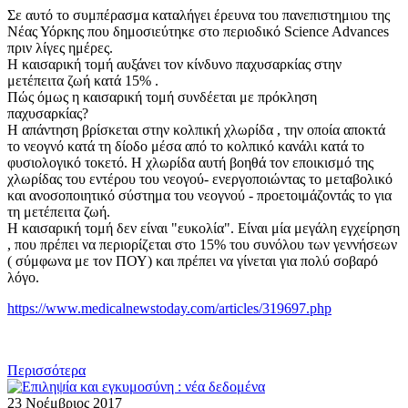
Σε αυτό το συμπέρασμα καταλήγει έρευνα του πανεπιστημιου της
Νέας Υόρκης που δημοσιεύτηκε στο περιοδικό Science Advances
πριν λίγες ημέρες.
Η καισαρική τομή αυξάνει τον κίνδυνο παχυσαρκίας στην
μετέπειτα ζωή κατά 15% .
Πώς όμως η καισαρική τομή συνδέεται με πρόκληση
παχυσαρκίας?
Η απάντηση βρίσκεται στην κολπική χλωρίδα , την οποία αποκτά
το νεογνό κατά τη δίοδο μέσα από το κολπικό κανάλι κατά το
φυσιολογικό τοκετό. Η χλωρίδα αυτή βοηθά τον εποικισμό της
χλωρίδας του εντέρου του νεογού- ενεργοποιώντας το μεταβολικό
και ανοσοποιητικό σύστημα του νεογνού - προετοιμάζοντάς το για
τη μετέπειτα ζωή.
Η καισαρική τομή δεν είναι "ευκολία". Είναι μία μεγάλη εγχείρηση
, που πρέπει να περιορίζεται στο 15% του συνόλου των γεννήσεων
( σύμφωνα με τον ΠΟΥ) και πρέπει να γίνεται για πολύ σοβαρό
λόγο.
https://www.medicalnewstoday.com/articles/319697.php
Περισσότερα
23 Νοέμβριος 2017