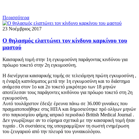
Περισσότερα
23 Νοέμβριος 2017
Ο θηλασμός ελαττώνει τον κίνδυνο καρκίνου του
μαστού
Καισαρική τομή στην 1η εγκυμοσύνη παράγοντας κινδύνου για
πρόωρο τοκετό στην 2η εγκυμοσύνη.
Η διενέργεια καισαρικής τομής σε τελειόμηνη πρώτη εγκυμοσύνη ,
η έναρξη καπνίσματος μετά την 1η εγκυμοσύνη και το διάστημα
ανάμεσα στον 1ο και 2ο τοκετό μικρότερο των 18 μηνών
αποτέλεσαν τους παράγοντες κινδύνου για πρόωρο τοκετό στη 2η
εγκυμοσύνη.
Αυτό τουλάχιστον έδειξε έρευνα πάνω σε 36.000 γυναίκες που
πραγματοποιήθηκε στις ΗΠΑ και δημοσιεύτηκε πρό ολίγων μηνών
στο παγκοσμίου φήμης ιατρικό περιοδικό British Medical Journal .
Δεν γνωρίζουμε αν το εύρημα σχετικά με την καισαρική τομή ήταν
τυχαίο . Οι συστάσεις της υπογραμμίζουν τη σωστή ενημέρωση
του ζευγαριού από την πλευρά του γυναικολόγου.