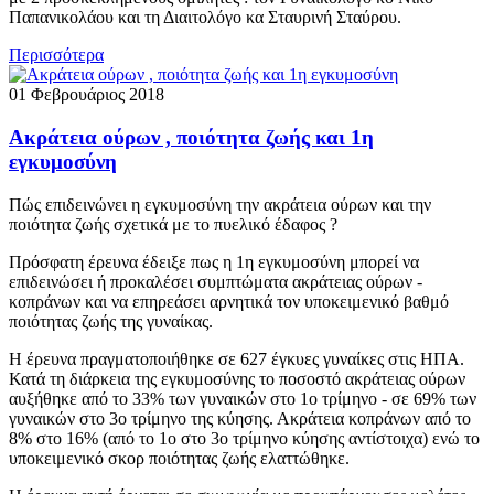
Παπανικολάου και τη Διαιτολόγο κα Σταυρινή Σταύρου.
Περισσότερα
01 Φεβρουάριος 2018
Ακράτεια ούρων , ποιότητα ζωής και 1η
εγκυμοσύνη
Πώς επιδεινώνει η εγκυμοσύνη την ακράτεια ούρων και την
ποιότητα ζωής σχετικά με το πυελικό έδαφος ?
Πρόσφατη έρευνα έδειξε πως η 1η εγκυμοσύνη μπορεί να
επιδεινώσει ή προκαλέσει συμπτώματα ακράτειας ούρων -
κοπράνων και να επηρεάσει αρνητικά τον υποκειμενικό βαθμό
ποιότητας ζωής της γυναίκας.
Η έρευνα πραγματοποιήθηκε σε 627 έγκυες γυναίκες στις ΗΠΑ.
Κατά τη διάρκεια της εγκυμοσύνης το ποσοστό ακράτειας ούρων
αυξήθηκε από το 33% των γυναικών στο 1ο τρίμηνο - σε 69% των
γυναικών στο 3ο τρίμηνο της κύησης. Ακράτεια κοπράνων από το
8% στο 16% (από το 1ο στο 3ο τρίμηνο κύησης αντίστοιχα) ενώ το
υποκειμενικό σκορ ποιότητας ζωής ελαττώθηκε.