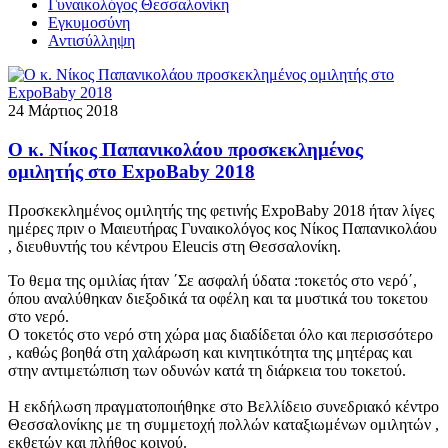
Γυναικολόγος Θεσσαλονίκη
Εγκυμοσύνη
Αντισύλληψη
24 Μάρτιος 2018
Ο κ. Νίκος Παπανικολάου προσκεκλημένος
ομιλητής στο ExpoBaby 2018
Προσκεκλημένος ομιλητής της φετινής ExpoBaby 2018 ήταν λίγες
ημέρες πριν ο Μαιευτήρας Γυναικολόγος κος Νίκος Παπανικολάου
, διευθυντής του κέντρου Eleucis στη Θεσσαλονίκη.
Το θεμα της ομιλίας ήταν ΄Σε ασφαλή ύδατα :τοκετός στο νερό΄,
όπου αναλύθηκαν διεξοδικά τα οφέλη και τα μυστικά του τοκετου
στο νερό.
Ο τοκετός στο νερό στη χώρα μας διαδίδεται όλο και περισσότερο
, καθώς βοηθά στη χαλάρωση και κινητικότητα της μητέρας και
στην αντιμετώπιση των οδυνών κατά τη διάρκεια του τοκετού.
Η εκδήλωση πραγματοποιήθηκε στο Βελλίδειο συνεδριακό κέντρο
Θεσσαλονίκης με τη συμμετοχή πολλών καταξιωμένων ομιλητών ,
εκθετών και πλήθος κοινού.