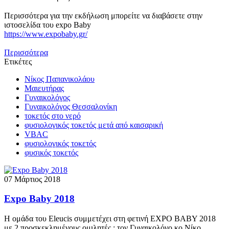
Περισσότερα για την εκδήλωση μπορείτε να διαβάσετε στην
ιστοσελίδα του expo Baby
https://www.expobaby.gr/
Περισσότερα
Ετικέτες
Νίκος Παπανικολάου
Μαιευτήρας
Γυναικολόγος
Γυναικολόγος Θεσσαλονίκη
τοκετός στο νερό
φυσιολογικός τοκετός μετά από καισαρική
VBAC
φυσιολογικός τοκετός
φυσικός τοκετός
07 Μάρτιος 2018
Expo Baby 2018
Η ομάδα του Eleucis συμμετέχει στη φετινή EXPO BABY 2018
με 2 προσκεκλημένους ομιλητές : τον Γυναικολόγο κο Νίκο