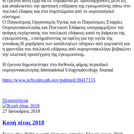
Η έρευνα αυτή έρχεται σε συμφωνία με προυπάρχουσες μελέτες
και αναδεικνύει την αρνητική επίδραση της εγκυμοσύνης πάνω στο
πυελικό έδαφος και στα συμπτώματα από το ουροποιητικό
σύστημα.
Ο Παγκόσμιος Οργανισμός Υγείας και οι Παγκόσμιες Εταιρίες
Ουρογυναικολογίας και Πυελικού Εδάφους υπογραμμίζουν την
ανάγκη εκγύμνασης του πυελικού εδάφους κατά τη διάρκεια της
εγκυμοσύνης , επισημαίνοντας τα οφέλη για την υγεία της
γυναίκας.Η χορήγηση των κατάλληλων οδηγιών από γυμναστή και
η φροντίδα του πυελικού εδάφους από ουρογυναικολόγο βεβαιώνει
την ολιστική προσέγγιση της εγκυμοσύνης.
Η έρευνα δημοσιεύτηκε στο διεθνούς φήμης περιοδικό
ουρογυναικολογίας International Urogynaiecology Journal
https://www.ncbi.nlm.nih.gov/pubmed/28417155
Περισσότερα
27 Ιανουάριος 2018
Κοπή πίτας 2018