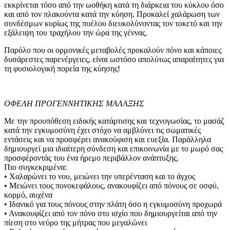
εκκρίνεται τόσο από την ωοθήκη κατά τη διάρκεια του κύκλου όσο
και από τον πλακούντα κατά την κύηση. Προκαλεί χαλάρωση των
συνδέσμων κυρίως της πυέλου διευκολύνοντας τον τοκετό και την
εξάλειψη του τραχήλου την ώρα της γέννας.
Παρόλο που οι ορμονικές μεταβολές προκαλούν πόνο και κάποιες
δυσάρεστες παρενέργειες, είναι ωστόσο απολύτως απαραίτητες για
τη φυσιολογική πορεία της κύησης!
ΟΦΕΛΗ ΠΡΟΓΕΝΝΗΤΙΚΗΣ ΜΑΛΑΞΗΣ
Με την προυπόθεση ειδικής κατάρτισης και τεχνογωσίας, το μασάζ
κατά την εγκυμοσύνη έχει στόχο να αμβλύνει τις σωματικές
εντάσεις και να προσφέρει ανακούφιση και ευεξία. Παράλληλα
δημιουργεί μια ιδιαίτερη σύνδεση και επικοινωνία με το μωρό σας
προσφέροντάς του ένα ήρεμο περιβάλλον ανάπτυξης.
Πιο συγκεκριμένα:
• Χαλαρώνει το νου, μειώνει την υπερένταση και το άγχος
• Μειώνει τους πονοκεφάλους, ανακουφίζει από πόνους σε οσφύ,
κορμό, αυχένα
• Ιδανικό για τους πόνους στην πλάτη όσο η εγκυμοσύνη προχωρά
• Ανακουφίζει από τον πόνο στο ισχίο που δημιουργείται από την
πίεση στο νεύρο της μήτρας που μεγαλώνει