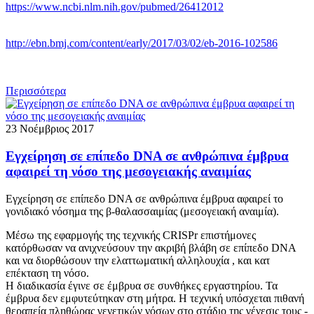
https://www.ncbi.nlm.nih.gov/pubmed/26412012
http://ebn.bmj.com/content/early/2017/03/02/eb-2016-102586
Περισσότερα
23 Νοέμβριος 2017
Εγχείρηση σε επίπεδο DNA σε ανθρώπινα έμβρυα
αφαιρεί τη νόσο της μεσογειακής αναιμίας
Εγχείρηση σε επίπεδο DNA σε ανθρώπινα έμβρυα αφαιρεί το
γονιδιακό νόσημα της β-θαλασσαιμίας (μεσογειακή αναιμία).
Μέσω της εφαρμογής της τεχνικής CRISPr επιστήμονες
κατόρθωσαν να ανιχνεύσουν την ακριβή βλάβη σε επίπεδο DNA
και να διορθώσουν την ελαττωματική αλληλουχία , και κατ
επέκταση τη νόσο.
Η διαδικασία έγινε σε έμβρυα σε συνθήκες εργαστηρίου. Τα
έμβρυα δεν εμφυτεύτηκαν στη μήτρα. Η τεχνική υπόσχεται πιθανή
θεραπεία πληθώρας γενετικών νόσων στο στάδιο της γένεσις τους -