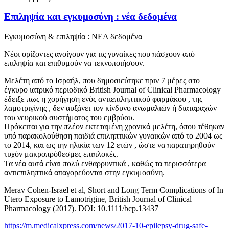
Επιληψία και εγκυμοσύνη : νέα δεδομένα
Εγκυμοσύνη & επιληψία : ΝΕΑ δεδομένα
Νέοι ορίζοντες ανοίγουν για τις γυναίκες που πάσχουν από
επιληψία και επιθυμούν να τεκνοποιήσουν.
Μελέτη από το Ισραήλ, που δημοσιεύτηκε πριν 7 μέρες στο
έγκυρο ιατρικό περιοδικό British Journal of Clinical Pharmacology
έδειξε πως η χορήγηση ενός αντιεπιληπτικού φαρμάκου , της
λαμοτριγίνης , δεν αυξάνει τον κίνδυνο ανωμαλιών ή διαταραχών
του νευρικού συστήματος του εμβρύου.
Πρόκειται για την πλέον εκτεταμένη χρονικά μελέτη, όπου τέθηκαν
υπό παρακολούθηση παιδιά επιληπτικών γυναικών από το 2004 ως
το 2014, και ως την ηλικία των 12 ετών , ώστε να παρατηρηθούν
τυχόν μακροπρόθεσμες επιπλοκές.
Τα νέα αυτά είναι πολύ ενθαρρυντικά , καθώς τα περισσότερα
αντιεπιληπτικά απαγορεύονται στην εγκυμοσύνη.
Merav Cohen-Israel et al, Short and Long Term Complications of In
Utero Exposure to Lamotrigine, British Journal of Clinical
Pharmacology (2017). DOI: 10.1111/bcp.13437
https://m.medicalxpress.com/news/2017-10-epilepsy-drug-safe-