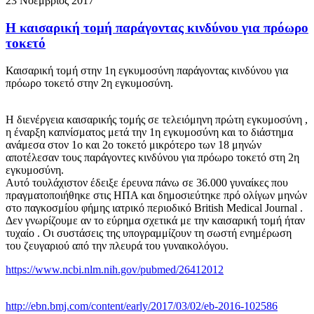
23 Νοέμβριος 2017
Η καισαρική τομή παράγοντας κινδύνου για πρόωρο
τοκετό
Καισαρική τομή στην 1η εγκυμοσύνη παράγοντας κινδύνου για
πρόωρο τοκετό στην 2η εγκυμοσύνη.
Η διενέργεια καισαρικής τομής σε τελειόμηνη πρώτη εγκυμοσύνη ,
η έναρξη καπνίσματος μετά την 1η εγκυμοσύνη και το διάστημα
ανάμεσα στον 1ο και 2ο τοκετό μικρότερο των 18 μηνών
αποτέλεσαν τους παράγοντες κινδύνου για πρόωρο τοκετό στη 2η
εγκυμοσύνη.
Αυτό τουλάχιστον έδειξε έρευνα πάνω σε 36.000 γυναίκες που
πραγματοποιήθηκε στις ΗΠΑ και δημοσιεύτηκε πρό ολίγων μηνών
στο παγκοσμίου φήμης ιατρικό περιοδικό British Medical Journal .
Δεν γνωρίζουμε αν το εύρημα σχετικά με την καισαρική τομή ήταν
τυχαίο . Οι συστάσεις της υπογραμμίζουν τη σωστή ενημέρωση
του ζευγαριού από την πλευρά του γυναικολόγου.
https://www.ncbi.nlm.nih.gov/pubmed/26412012
http://ebn.bmj.com/content/early/2017/03/02/eb-2016-102586