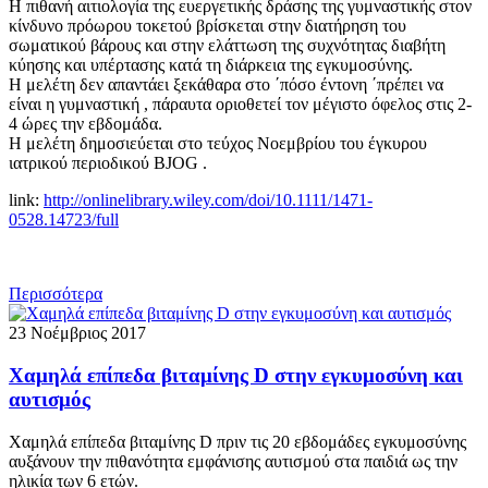
Η πιθανή αιτιολογία της ευεργετικής δράσης της γυμναστικής στον
κίνδυνο πρόωρου τοκετού βρίσκεται στην διατήρηση του
σωματικού βάρους και στην ελάττωση της συχνότητας διαβήτη
κύησης και υπέρτασης κατά τη διάρκεια της εγκυμοσύνης.
Η μελέτη δεν απαντάει ξεκάθαρα στο ΄πόσο έντονη ΄πρέπει να
είναι η γυμναστική , πάραυτα οριοθετεί τον μέγιστο όφελος στις 2-
4 ώρες την εβδομάδα.
Η μελέτη δημοσιεύεται στο τεύχος Νοεμβρίου του έγκυρου
ιατρικού περιοδικού BJOG .
link:
http://onlinelibrary.wiley.com/doi/10.1111/1471-
0528.14723/full
Περισσότερα
23 Νοέμβριος 2017
Χαμηλά επίπεδα βιταμίνης D στην εγκυμοσύνη και
αυτισμός
Χαμηλά επίπεδα βιταμίνης D πριν τις 20 εβδομάδες εγκυμοσύνης
αυξάνουν την πιθανότητα εμφάνισης αυτισμού στα παιδιά ως την
ηλικία των 6 ετών.