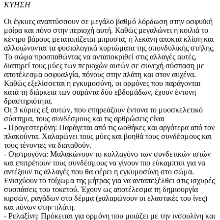
ΚΥΗΣΗ
Οι έγκυες αναπτύσσουν σε μεγάλο βαθμό λόρδωση στην οσφυϊκή
μοίρα και πόνο στην περιοχή αυτή. Καθώς μεγαλώνει η κοιλιά το
κέντρο βάρους μετατοπίζεται μπροστά, η λεκάνη αποκτά κλίση και
αλλοιώνονται τα φυσιολογικά κυρτώματα της σπονδυλικής στήλης.
Το σώμα προσπαθώντας να ανταποκριθεί στις αλλαγές αυτές,
διατηρεί τους μύες των περιοχών αυτών σε συνεχή σύσπαση με
αποτέλεσμα οσφυαλγία, πόνους στην πλάτη και στον αυχένα.
Καθώς εξελίσσεται η εγκυμοσύνη, οι ορμόνες που παράγονται
κατά τη διάρκεια των σαράντα δύο εβδομάδων, έχουν έντονη
δραστηριότητα.
Οι 3 κύριες εξ αυτών, που επηρεάζουν έντονα το μυοσκελετικό
σύστημα, τους συνδέσμους και τις αρθρώσεις είναι
- Προγεστερόνη: Παράγεται από τις ωοθήκες και αργότερα από τον
πλακούντα. Χαλαρώνει τους μύες και βοηθά τους συνδέσμους και
τους τένοντες να διαταθούν.
- Οιστρογόνα: Μαλακώνουν το κολλαγόνο των συνδετικών ιστών
και επιτρέπουν τους συνδέσμους να γίνουν πιο εύκαμπτοι για να
αντέξουν τις αλλαγές που θα φέρει η εγκυμοσύνη στο σώμα.
Ενισχύουν το τοίχωμα της μήτρας για να ανταπεξέλθει στις ισχυρές
συσπάσεις του τοκετού. Έχουν ως αποτέλεσμα τη δημιουργία
κιρσών, ραγάδων στο δέρμα (χαλαρώνουν οι ελαστικές του ίνες)
και πόνων στην πλάτη.
- Ρελαξίνη: Πρόκειται για ορμόνη που μοιάζει με την ινσουλίνη και