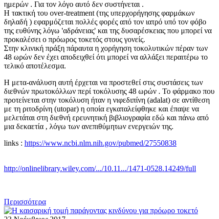
ημερών . Για τον λόγο αυτό δεν συστήνεται .
Η τακτική του over-treatment (της υπερχορήγησης φαρμάκων
δηλαδή ) εφαρμόζεται πολλές φορές από τον ιατρό υπό τον φόβο
της ευθύνης λόγω 'αδράνειας' και της δυσαρέσκειας που μπορεί να
προκαλέσει ο πρόωρος τοκετός στους γονείς.
Στην κλινική πράξη πάραυτα η χορήγηση τοκολυτικών πέραν των
48 ωρών δεν έχει αποδειχθεί ότι μπορεί να αλλάξει περαιτέρω το
τελικό αποτέλεσμα.
Η μετα-ανάλυση αυτή έρχεται να προστεθεί στις συστάσεις των
διεθνών πρωτοκόλλων περί τοκόλυσης 48 ωρών . Το φάρμακο που
προτείνεται στην τοκόλυση ήταν η νιφεδιπίνη (adalat) σε αντίθεση
με τη ριτοδρίνη (utopar) η οποία εγκαταλείφθηκε και έπαψε να
μελετάται στη διεθνή ερευνητική βιβλιογραφία εδώ και πάνω από
μια δεκαετία , λόγω των ανεπιθύμητων ενεργειών της.
links :
https://www.ncbi.nlm.nih.gov/pubmed/27550838
http://onlinelibrary.wiley.com/.../10.11.../1471-0528.14249/full
Περισσότερα