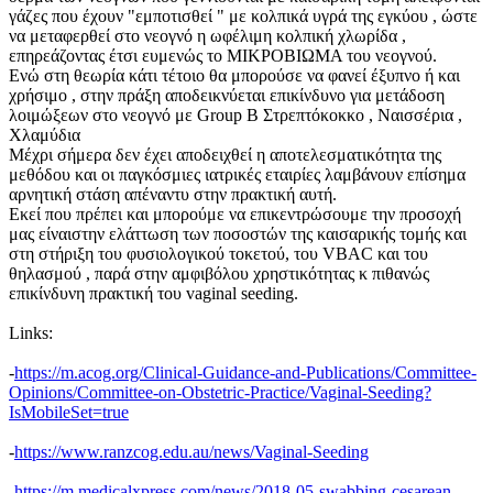
γάζες που έχουν "εμποτισθεί " με κολπικά υγρά της εγκύου , ώστε
να μεταφερθεί στο νεογνό η ωφέλιμη κολπική χλωρίδα ,
επηρεάζοντας έτσι ευμενώς το ΜΙΚΡΟΒΙΩΜΑ του νεογνού.
Ενώ στη θεωρία κάτι τέτοιο θα μπορούσε να φανεί έξυπνο ή και
χρήσιμο , στην πράξη αποδεικνύεται επικίνδυνο για μετάδοση
λοιμώξεων στο νεογνό με Group B Στρεπτόκοκκο , Ναισσέρια ,
Χλαμύδια
Μέχρι σήμερα δεν έχει αποδειχθεί η αποτελεσματικότητα της
μεθόδου και οι παγκόσμιες ιατρικές εταιρίες λαμβάνουν επίσημα
αρνητική στάση απέναντυ στην πρακτική αυτή.
Εκεί που πρέπει και μπορούμε να επικεντρώσουμε την προσοχή
μας είναιστην ελάττωση των ποσοστών της καισαρικής τομής και
στη στήριξη του φυσιολογικού τοκετού, του VBAC και του
θηλασμού , παρά στην αμφιβόλου χρηστικότητας κ πιθανώς
επικίνδυνη πρακτική του vaginal seeding.
Links:
-
https://m.acog.org/Clinical-Guidance-and-Publications/Committee-
Opinions/Committee-on-Obstetric-Practice/Vaginal-Seeding?
IsMobileSet=true
-
https://www.ranzcog.edu.au/news/Vaginal-Seeding
-
https://m.medicalxpress.com/news/2018-05-swabbing-cesarean-