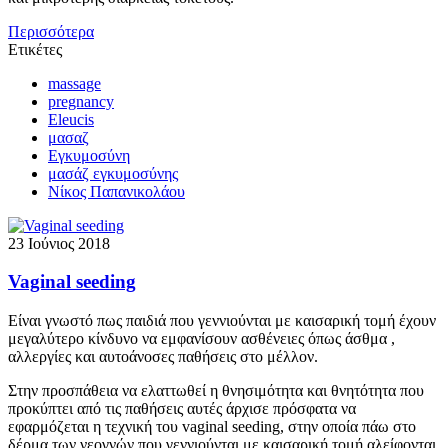
Περισσότερα
Ετικέτες
massage
pregnancy
Eleucis
μασαζ
Εγκυμοσύνη
μασάζ εγκυμοσύνης
Νίκος Παπανικολάου
23 Ιούνιος 2018
Vaginal seeding
Είναι γνωστό πως παιδιά που γεννιούνται με καισαρική τομή έχουν
μεγαλύτερο κίνδυνο να εμφανίσουν ασθένειες όπως άσθμα ,
αλλεργίες και αυτοάνοσες παθήσεις στο μέλλον.
Στην προσπάθεια να ελαττωθεί η θνησιμότητα και θνητότητα που
προκύπτει από τις παθήσεις αυτές άρχισε πρόσφατα να
εφαρμόζεται η τεχνική του vaginal seeding, στην οποία πάω στο
δέρμα των νεογνών που γεννιούνται με καισαρική τομή αλείφονται