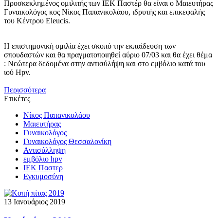
Προσκεκλημένος ομιλιτής των ΙΕΚ Παστέρ θα είναι ο Μαιευτήρας
Γυναικολόγος κος Νίκος Παπανικολάου, ιδρυτής και επικεφαλής
του Κέντρου Eleucis.
Η επιστημονική ομιλία έχει σκοπό την εκπαίδευση των
σπουδαστών και θα πραγματοποιηθεί αύριο 07/03 και θα έχει θέμα
: Νεώτερα δεδομένα στην αντισύλήψη και στο εμβόλιο κατά του
ιού Hpv.
Περισσότερα
Ετικέτες
Νίκος Παπανικολάου
Μαιευτήρας
Γυναικολόγος
Γυναικολόγος Θεσσαλονίκη
Αντισύλληψη
εμβόλιο hpv
ΙΕΚ Παστερ
Εγκυμοσύνη
13 Ιανουάριος 2019