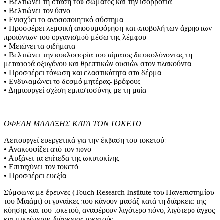
• Βελτιώνει τη στάση του σώματος και την ισορροπία
• Βελτιώνει τον ύπνο
• Ενισχύει το ανοσοποιητικό σύστημα
• Προσφέρει λεμφική αποσυμφόρηση και αποβολή των άχρηστων
προιόντων του οργανισμού μέσω της λέμφου
• Μειώνει τα οιδήματα
• Βελτιώνει την κυκλοφορία του αίματος διευκολύνοντας τη
μεταφορά οξυγόνου και θρεπτικών ουσιών στον πλακούντα
• Προσφέρει τόνωση και ελαστικότητα στο δέρμα
• Ενδυναμώνει το δεσμό μητέρας- βρέφους
• Δημιουργεί σχέση εμπιστοσύνης με τη μαία
ΟΦΕΛΗ ΜΑΛΑΞΗΣ ΚΑΤΑ ΤΟΝ ΤΟΚΕΤΟ
Λειτουργεί ευεργετικά για την έκβαση του τοκετού:
• Ανακουφίζει από τον πόνο
• Αυξάνει τα επίπεδα της ωκυτοκίνης
• Επιταχύνει τον τοκετό
• Προσφέρει ευεξία
Σύμφωνα με έρευνες (Touch Research Institute του Πανεπιστημίου
του Μαιάμι) οι γυναίκες που κάνουν μασάζ κατά τη διάρκεια της
κύησης και του τοκετού, αναφέρουν λιγότερο πόνο, λιγότερο άγχος
και μικρότερης διάρκειας τοκετούς.