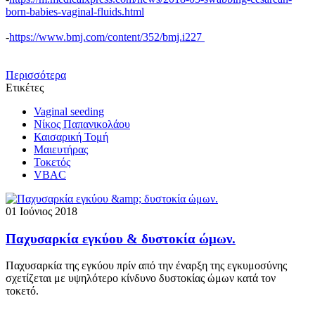
born-babies-vaginal-fluids.html
-
https://www.bmj.com/content/352/bmj.i227
Περισσότερα
Ετικέτες
Vaginal seeding
Νίκος Παπανικολάου
Καισαρική Τομή
Μαιευτήρας
Τοκετός
VBAC
01 Ιούνιος 2018
Παχυσαρκία εγκύου & δυστοκία ώμων.
Παχυσαρκία της εγκύου πρίν από την έναρξη της εγκυμοσύνης
σχετίζεται με υψηλότερο κίνδυνο δυστοκίας ώμων κατά τον
τοκετό.