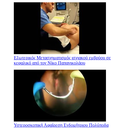
Εξωτερικός Μετασχηματισμός ισχιακού εμβρύου σε
κεφαλικό από τον Νίκο Παπανικολάου
Υστεροσκοπική Αφαίρεση Ενδομήτριου Πολύποδα