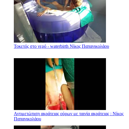
Τοκετός στο νερό - waterbirth Νίκος Παπανικολάου
Αντιμετώπιση ακράτειας ούρων με ταινία ακράτειας : Νίκος
Παπανικολάου