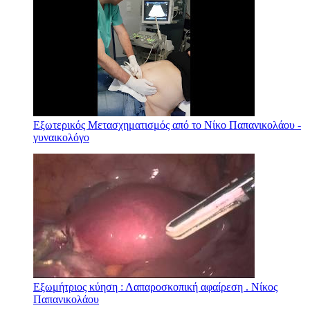
Εξωτερικός Μετασχηματισμός από το Νίκο Παπανικολάου -
γυναικολόγο
Εξωμήτριος κύηση : Λαπαροσκοπική αφαίρεση . Νίκος
Παπανικολάου