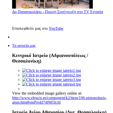
Δρ Παπανικολάου - Πρώτη Συνέντευξη στο TV Εγνατία
Επισκεφθείτε μας στο
YouTube
Τα ιατρεία μας
Κεντρικό Ιατρείο (Αδριανουπόλεως /
Θεσσαλονίκη)
View the embedded image gallery online at:
http://www.eleucis.gr/component/k2/item/106-pistopoiiseis-
atsm.html#sigProId74f985fcfd
Ιατρείο Αγίου Αθανασίου (Δυτ. Θεσσαλονίκη)